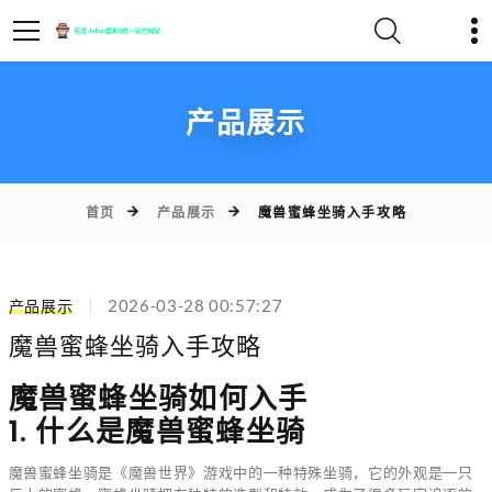
产品展示
首页
产品展示
魔兽蜜蜂坐骑入手攻略
产品展示
2026-03-28 00:57:27
魔兽蜜蜂坐骑入手攻略
魔兽蜜蜂坐骑如何入手
1. 什么是魔兽蜜蜂坐骑
魔兽蜜蜂坐骑是《魔兽世界》游戏中的一种特殊坐骑，它的外观是一只