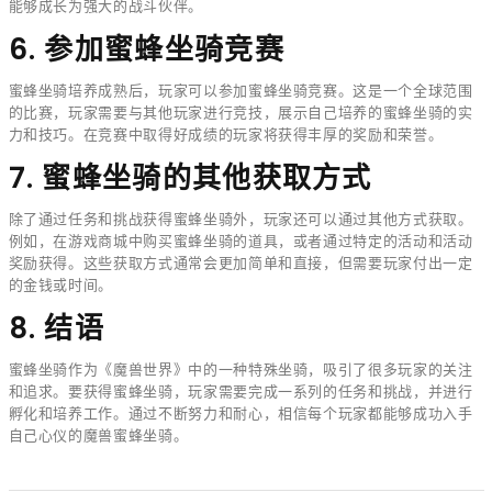
能够成长为强大的战斗伙伴。
6. 参加蜜蜂坐骑竞赛
蜜蜂坐骑培养成熟后，玩家可以参加蜜蜂坐骑竞赛。这是一个全球范围
的比赛，玩家需要与其他玩家进行竞技，展示自己培养的蜜蜂坐骑的实
力和技巧。在竞赛中取得好成绩的玩家将获得丰厚的奖励和荣誉。
7. 蜜蜂坐骑的其他获取方式
除了通过任务和挑战获得蜜蜂坐骑外，玩家还可以通过其他方式获取。
例如，在游戏商城中购买蜜蜂坐骑的道具，或者通过特定的活动和活动
奖励获得。这些获取方式通常会更加简单和直接，但需要玩家付出一定
的金钱或时间。
8. 结语
蜜蜂坐骑作为《魔兽世界》中的一种特殊坐骑，吸引了很多玩家的关注
和追求。要获得蜜蜂坐骑，玩家需要完成一系列的任务和挑战，并进行
孵化和培养工作。通过不断努力和耐心，相信每个玩家都能够成功入手
自己心仪的魔兽蜜蜂坐骑。