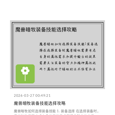
2026-03-27 00:49:21
魔兽暗牧装备技能选择攻略
魔兽暗牧如何选择装备技能 1. 装备选择 在选择装备时，